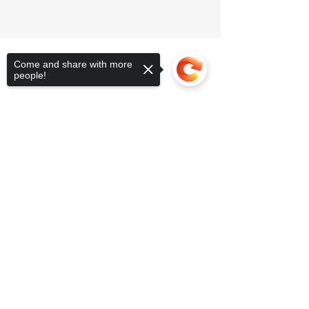
Come and share with more
people!
Sorry, the checkout page does not
support sharing
Copied to clipboard
Kontakt
hello(at)honoluluhotel.at
+43 66565774374