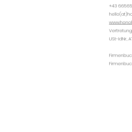
+43 66565
hello(at)h
www.honolu
Vertretung
USt-IdNr.,
Firmenbu
Firmenbuch