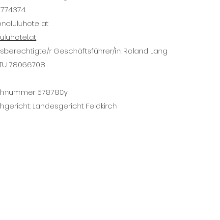
774374
onoluluhotel.at
luhotel.at
sberechtigte/r Geschäftsführer/in: Roland Lang
 ATU 78066708
chnummer 578780y
gericht: Landesgericht Feldkirch