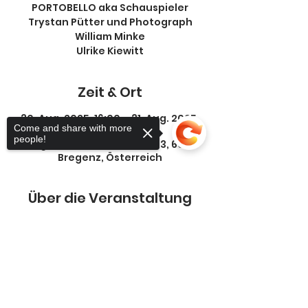
PORTOBELLO aka Schauspieler
Trystan Pütter und Photograph
William Minke
Ulrike Kiewitt
Zeit & Ort
30. Aug. 2025, 16:00 – 31. Aug. 2025,
Come and share with more
22:00
people!
Bregenz, Montfortstraße 13, 6900
Bregenz, Österreich
Über die Veranstaltung
Sorry, the checkout page does not
support sharing
Copied to clipboard
Diese Veranstaltung teilen