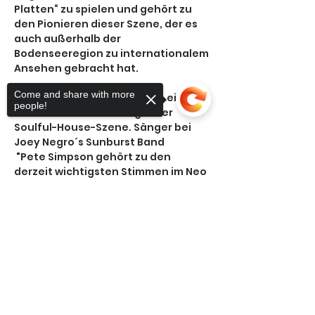
Platten“ zu spielen und gehört zu 
den Pionieren dieser Szene, der es 
auch außerhalb der 
Bodenseeregion zu internationalem 
Ansehen gebracht hat.
Come and share with more
 Live - Vocals Pete Simpson - einer 
people!
der bekanntesten Sänger der 
Soulful-House-Szene. Sänger bei 
Joey Negro´s Sunburst Band
 "Pete Simpson gehört zu den 
derzeit wichtigsten Stimmen im Neo 
Soul. Angetrieben von einem 
besessenen Soul und Disco 
Sorry, the checkout page does not
Liebhaber. Mit der Sunburst Band 
support sharing
Copied to clipboard
auf der Reise in eine bessere, von 
Discokugeln umrundete Welt."
https://www.derstandard.at/1271375
088443/joey-negros-sunburst-
band