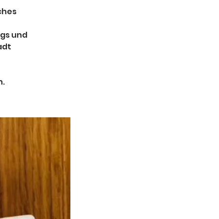
sches
ags und
adt
n.