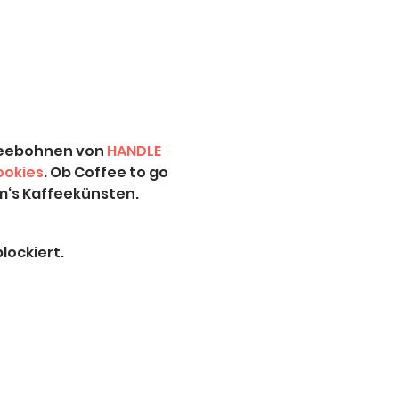
h
feebohnen von 
HANDLE 
ookies
. Ob Coffee to go 
‘s Kaffeekünsten. 
lockiert.