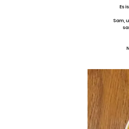
Es i
Sam, u
sa
N