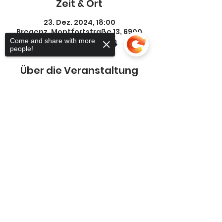
Zeit & Ort
23. Dez. 2024, 18:00
Bregenz, Montfortstraße 13, 6900
Bregenz, Österreich
Come and share with more
people!
Über die Veranstaltung
Sorry, the checkout page does not
support sharing
Copied to clipboard
Diese Veranstaltung teilen
Datenschutz
Cookies
Impressum