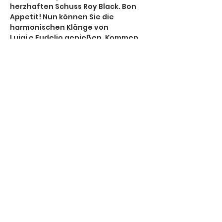
herzhaften Schuss Roy Black. Bon 
Appetit! Nun können Sie die 
harmonischen Klänge von
Luigi e Fudelio genießen. Kommen 
Sie mit auf eine musikalische Reise 
in die Tiefen allen Seins und 
erfreuen Sie sich an einem Urlaub 
mit Niveau – aphrodisisch, 
paradiesisch, romantisch.
Diese Veranstaltung teilen
Datenschutz
Cookies
Impressum