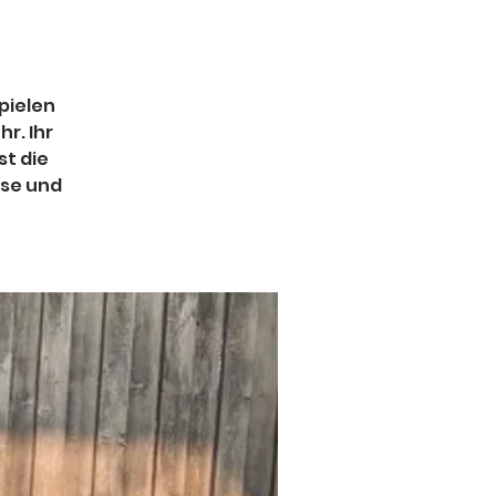
pielen
r. Ihr
st die
sse und