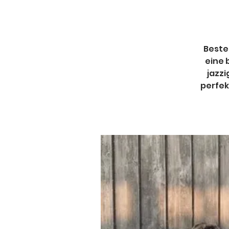
Beste
eine 
jazzi
perfek